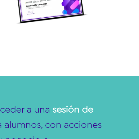
cceder a una
sesión de
 alumnos, con acciones