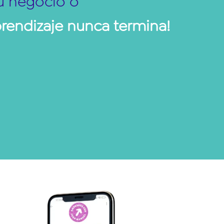
tu negocio o
prendizaje nunca termina!