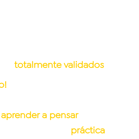
 aplicables, basados en
os en Negocios de todas las
tran
totalmente validados
.
o!
Nos gusta ir al grano,
e basa en contenidos 100%
a
aprender a pensar
(solo
ara que pases a la
práctica