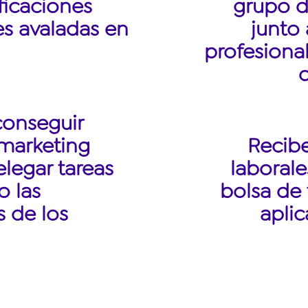
ficaciones
grupo 
es avaladas en
junto 
profesiona
conseguir
 marketing
Recib
delegar tareas
laborale
 las
bolsa de 
 de los
aplic