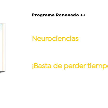
Programa Renovado ++
Contenidos prácticos y
Neurociencias
utilizad
industrias y se encuen
¡
Basta
de perder tiemp
nuestra metodología s
aplicables donde vas 
teoría útil y vigente) p