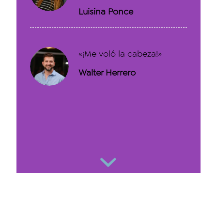
Luisina Ponce
«¡Me voló la cabeza!»
Walter Herrero